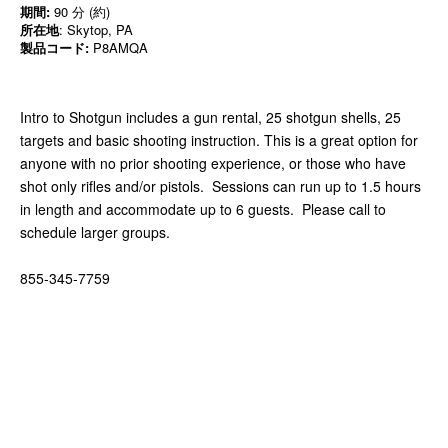
期間:
90 分 (約)
所在地
: Skytop, PA
製品コード:
P8AMQA
Intro to Shotgun includes a gun rental, 25 shotgun shells, 25
targets and basic shooting instruction. This is a great option for
anyone with no prior shooting experience, or those who have
shot only rifles and/or pistols. Sessions can run up to 1.5 hours
in length and accommodate up to 6 guests. Please call to
schedule larger groups.
855-345-7759